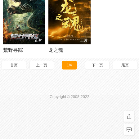
正片
正片
荒野寻踪
龙之魂
首页
上一页
1/4
下一页
尾页
Copyright © 2008-2022