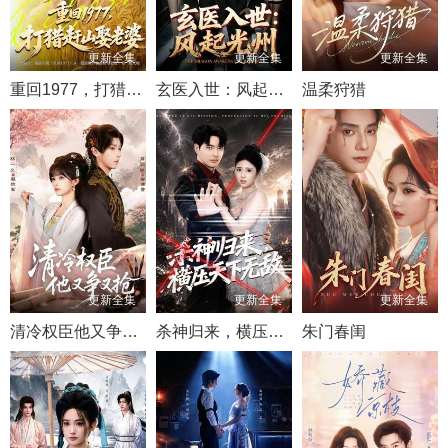
更新全集
更新全集
更新全集
重回1977，打猎赶山娶老婆
玄医入世：风起光州
温柔狩猎
更新全集
更新全集
更新全集
清冷权臣他又争又抢
杀神归来，横压天下无敌
朱门春闺