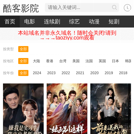
酷客影院
首页
电影
连续剧
综艺
动漫
短剧
本站域名并非永久域名！随时会关闭!请到
→→→taoziyy.com观看
按类型
全部
按地区
全部
大陆
香港
台湾
美国
法国
英国
日本
韩国
按年份
全部
2024
2023
2022
2021
2020
2019
2018