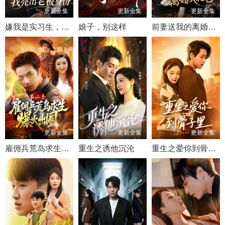
更新全集
更新全集
更新全集
嫌我是实习生，我亮出老板身份
娘子，别这样
前妻送我的离婚大礼包
更新全集
更新全集
更新全集
雇佣兵荒岛求生爆火出圈第二季
重生之诱他沉沦
重生之爱你到骨子里