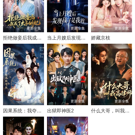
更新全集
更新全集
更新全集
拒绝做妾后我成了太子侧妃
当上月嫂后发现孩子是我的
娇藏京枝
更新全集
更新全集
更新全集
因果系统：我夺气运救苍生
出狱即神医2
什么大哥，叫我高律师