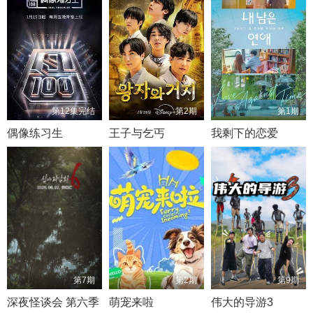
第12集完结
第2期
第1期
偶像练习生
王子与乞丐
我剩下的恋爱
第7期
第2期
第9期
深夜怪谈会 第六季
萌宠来啦
伟大的导游3