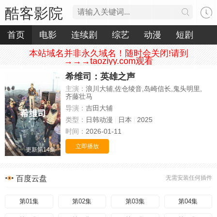
酷客影院
首页
电影
连续剧
综艺
动漫
短剧
本站域名并非永久域名！随时会关闭!请到
→→→taoziyy.com观看
希维司：英雄之声
主演：
浪川大辅,佐仓绫音,岛崎信长,鬼头明里,
齐藤壮马
导演：
吉田大辅
类型：
日韩动漫
日本
2025
时间：
2026-01-11
立即播放
更新第14集
百度云盘
无需安装任何插件
第01集
第02集
第03集
第04集