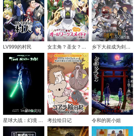
第7集
第7集
第5集
LV999的村民
女主角？圣女？不，我是杂役女仆（自豪）
乡下大叔成为剑圣 第二季
第8集完结
第43集
第6集
星球大战：幻境 — 第九个绝地武士
考拉绘日记
令和的斑小姐