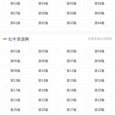
第53集
第54集
第55集
第56集
第57集
第58集
第59集
第60集
第61集
第62集
第63集
第64集
第65集
第66集
第67集
第68集
红牛资源网
无需安装任何插件
第69集
第70集
第71集
第72集
第01集
第02集
第03集
第04集
第73集
第74集
第75集
第76集
第05集
第06集
第07集
第08集
第77集
第78集
第79集
第80集
第09集
第10集
第11集
第12集
第81集
第82集
第83集
第84集
第13集
第14集
第15集
第16集
第85集
第86集
第87集
第88集
第17集
第18集
第19集
第20集
第89集
第90集
第91集
第92集
第21集
第22集
第23集
第24集
第93集
第94集
第95集
第96集
第25集
第26集
第27集
第28集
第97集
第98集
第99集
第100集