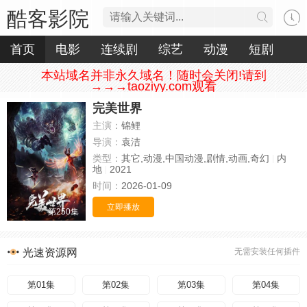
酷客影院
首页
电影
连续剧
综艺
动漫
短剧
本站域名并非永久域名！随时会关闭!请到
→→→taoziyy.com观看
完美世界
主演：
锦鲤
导演：
袁洁
类型：
其它,动漫,中国动漫,剧情,动画,奇幻
内
地
2021
时间：
2026-01-09
立即播放
第250集
光速资源网
无需安装任何插件
第01集
第02集
第03集
第04集