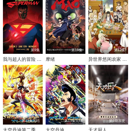
第101集
第102集
第103集
第104集
第105集
第106集
第108集
第110集
第112集
第113集
第114集
第115集
第116集
第117集
第118集
第119集
第9集
第19集
第12集
第120集
第121集
第123集
第124集
我与超人的冒险 第三季
摩绪
异世界悠闲农家 第二季
第125集
第126集
第127集
第129集
第130集
第131集
第132集
第133集
第134集
第135集
第136集
第137集
第138集
第139集
第141集
第142集
第143集
第144集
第145集
第146集
第147集
第148集
第149集
第150集
第13集完结
第13集完结
第9期加更
第151集
第152集
第153集
第154集
太空丹迪第二季
太空丹迪
天才厨人