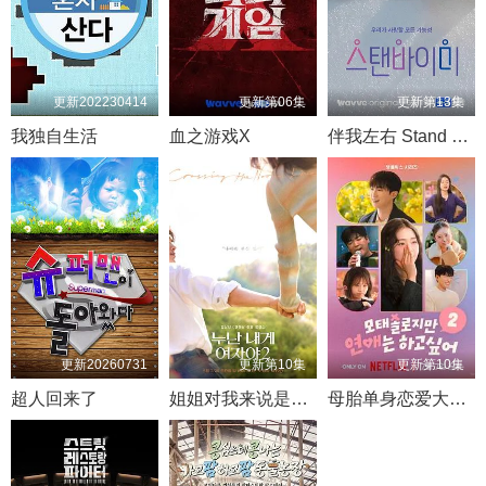
更新202230414
更新第06集
更新第13集
我独自生活
血之游戏X
伴我左右 Stand BI Me
更新20260731
更新第10集
更新第10集
超人回来了
姐姐对我来说是女人2
母胎单身恋爱大作战2