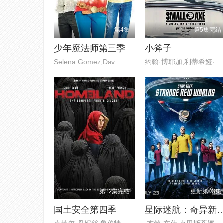
第4集
第5集完结
少年魔法师第三季
小斧子
Selena Gomez,Dav
约翰·博耶加,利蒂希娅·赖特,杰
第12集完结
更新第03集
国土安全第四季
星际迷航：奇异新世界
克莱尔·丹妮丝,鲁伯特·弗兰德,
,杰丝·布什,克里斯蒂娜·钟,