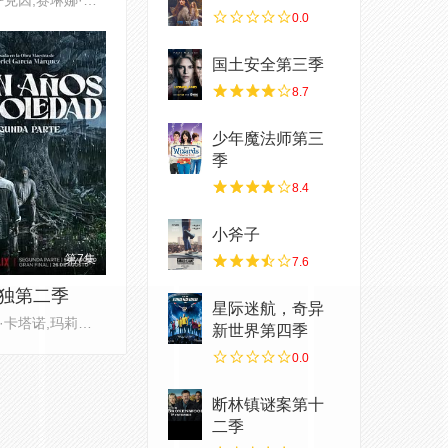
0.0
国土安全第三季
8.7
少年魔法师第三
季
8.4
小斧子
第7集
7.6
独第二季
星际迷航，奇异
克劳迪奥·卡塔诺,玛莉达·索托,
新世界第四季
0.0
断林镇谜案第十
二季