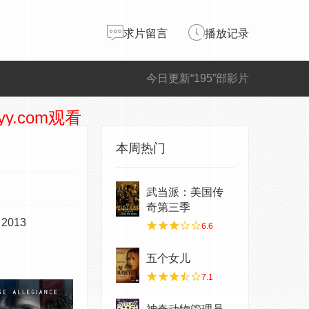
求片留言
播放记录
今日更新“195”部影片
y.com观看
本周热门
武当派：美国传
奇第三季
2013
6.6
五个女儿
7.1