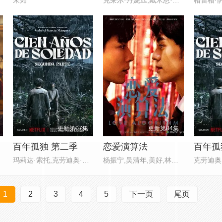
更新第07集
更新第04集
百年孤独 第二季
恋爱演算法
百年孤
玛莉达·索托,克劳迪奥·卡塔诺,
杨振宁,吴清年,美好,林绿,舒森
1
2
3
4
5
下一页
尾页