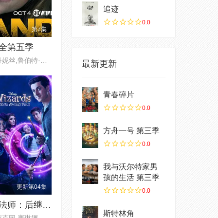
追迹
0.0
第7集
全第五季
克莱尔·丹妮丝,鲁伯特·弗兰德,
最新更新
青春碎片
0.0
方舟一号 第三季
0.0
我与沃尔特家男
孩的生活 第三季
更新第04集
0.0
少年魔法师：后继者 第三季
斯特林角
格雷格·萨克因,赛琳娜·戈麦斯