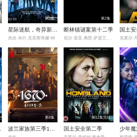
第3集
第2集
星际迷航，奇异新世界第四季
断林镇谜案第十二季
国土安
杰丝·布什,克里斯蒂娜·钟
尼尔·雷亚,弗恩·萨瑟兰,克里斯
第8集
第12集完结
 第四季
波兰家族第三季1670
国土安全第二季
西
未知
克莱尔·丹妮丝,戴米恩·路易斯,