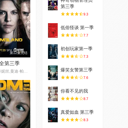
神奇动物管理员
第三季
9.3
低俗怪谈 第一季
7.7
初创玩家第一季
第12集完结
7.3
全第三季
爆笑女警第三季
克莱尔·丹妮丝,曼迪·帕廷金,戴
7.6
你看不见的我
8.7
真爱如血 第三季
8.3