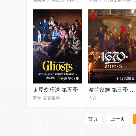
更新第07集
更新第08集
鬼屋欢乐送 第五季
波兰家族 第三季 1670
罗丝·麦克莱弗
内详
首页
上一页