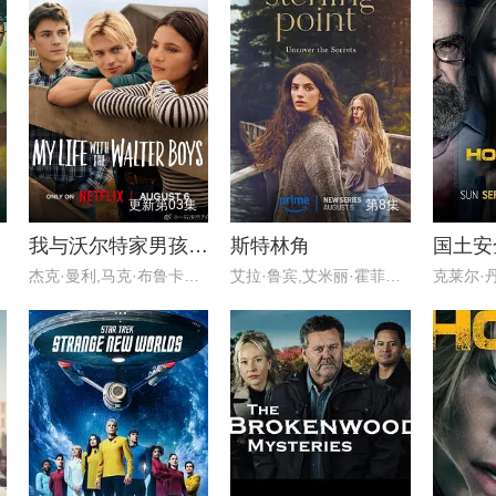
更新第03集
第8集
我与沃尔特家男孩的生活 第三季
斯特林角
国土安
杰克·曼利,马克·布鲁卡斯,保罗
艾拉·鲁宾,艾米丽·霍菲尔,基恩