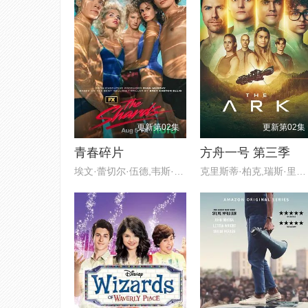
更新第02集
更新第02集
青春碎片
方舟一号 第三季
埃文·蕾切尔·伍德,韦斯·本特利
克里斯蒂·柏克,瑞斯·里奇,理查